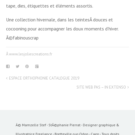
tape, dies, étiquettes et éléments assortis.
Une collection hivernale, dans les teintesÂ douces et
cocooning pour accompagner les doux moments d’hiver.
Â©fabinouscrap
Â www.lesjoliescreations.fr
ESPACE ORTHOPHONIE CATALOGUE 2019
SITE WEB PAS – IN EXTENSO
Â© Mamzelle Stef - StÃ©phanie Pierrat - Designer graphique &
Illustratrice Freelance - Bretteville-sur-Odon - Caen - Tous droits